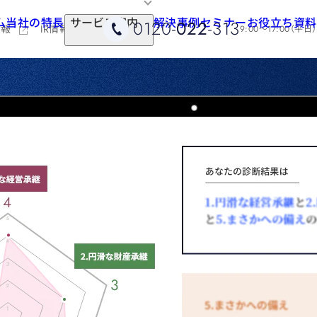
ム
当社の特長
サービス案内
解決事例
セミナー
お役立ち資料
0120-
022
-313
情報
IR情報
9:00～17:00（平日）