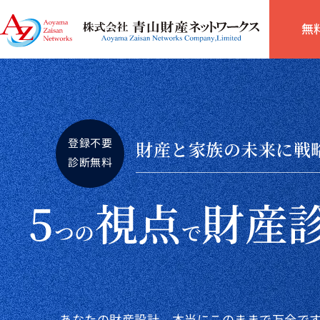
無
登録不要
財産と家族の未来に戦
診断無料
5
視点
財産
つの
で