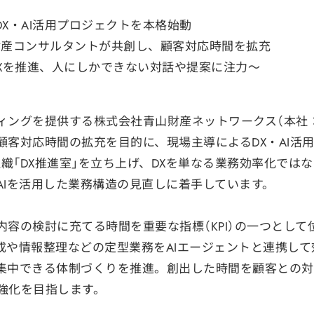
X・AI活用プロジェクトを本格始動
財産コンサルタントが共創し、顧客対応時間を拡充
Xを推進、人にしかできない対話や提案に注力〜
ィングを提供する株式会社青山財産ネットワークス（本社
顧客対応時間の拡充を目的に、現場主導によるDX・AI活
織「DX推進室」を立ち上げ、DXを単なる業務効率化では
AIを活用した業務構造の見直しに着手しています。
容の検討に充てる時間を重要な指標（KPI）の一つとして
成や情報整理などの定型業務をAIエージェントと連携して
集中できる体制づくりを推進。創出した時間を顧客との対
強化を目指します。