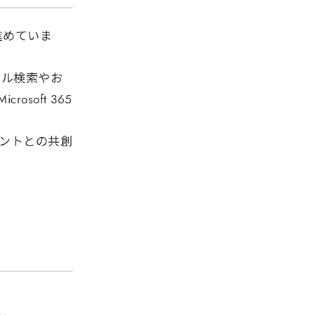
進めていま
イル検索やお
oft 365
ェントとの共創