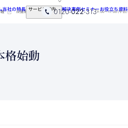
ム
当社の特長
サービス案内
解決事例
セミナー
お役立ち資料
0120-
022
-313
情報
IR情報
9:00～17:00（平日）
本格始動