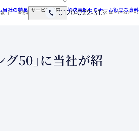
ム
当社の特長
サービス案内
解決事例
セミナー
お役立ち資料
0120-
022
-313
情報
IR情報
9:00～17:00（平日）
グ50」に当社が紹