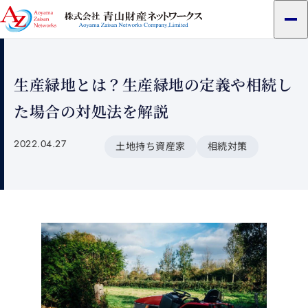
メ
ニ
ュ
ー
生産緑地とは？生産緑地の定義や相続し
た場合の対処法を解説
2022.04.27
土地持ち資産家
相続対策