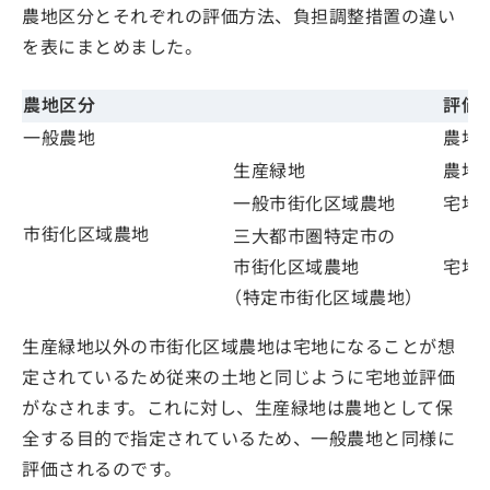
農地区分とそれぞれの評価方法、負担調整措置の違い
を表にまとめました。
農地区分
評価
一般農地
農地
生産緑地
農地
一般市街化区域農地
宅地
市街化区域農地
三大都市圏特定市の
市街化区域農地
宅地
（特定市街化区域農地）
生産緑地以外の市街化区域農地は宅地になることが想
定されているため従来の土地と同じように宅地並評価
がなされます。これに対し、生産緑地は農地として保
全する目的で指定されているため、一般農地と同様に
評価されるのです。